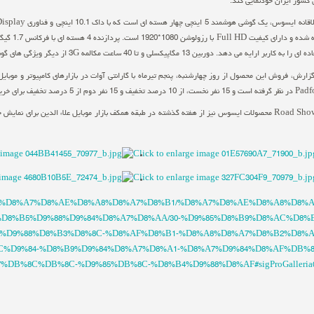
 کشور ایران خودنمایی کند.
ارایه می دهد. دوربین 13 مگاپیکسلی و تا 40 ساعت مکالمه 3G از دیگر ویژگی های گوشی جدید ایسوس است.
ید این محصول جادویی ایسوس برخوردار خواهند شد.
گفتنی است، Road Show محصولات ایسوس نیز از هفته گذشته در طبقه همکف بازار موبایل علاء الدین برا
t.com/%D8%A7%D8%AE%D8%A8%D8%A7%D8%B1/%D8%A7%D8%AE%D8%A8%D8%
D8%B5%D9%88%D9%84%D8%A7%D8%AA/30-%D9%85%D8%B9%D8%AC%D8%B
%D9%88%D8%B3%D8%8C-%D8%AF%D8%B1-%D8%A8%D8%A7%D8%B2%D8%A
C%D9%84-%D8%B9%D9%84%D8%A7%D8%A1-%D8%A7%D9%84%D8%AF%DB%8
DB%8C%DB%8C-%D9%85%DB%8C-%D8%B4%D9%88%D8%AF#sigProGalleria0