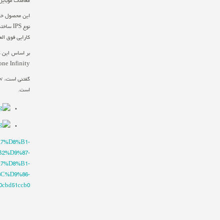
معاملات موبایل
کارایی فوق العاده ای را به کاربر 
Padfone Infinity در نظر گرفته است و 15 نفر نخست، از 10 درصد تخفیف و 15 نفر دوم از 5 درصد تخفیف برای خر
است.
A7%D8%B1-
2%D9%87-
7%D8%B1-
C%D9%86-
cbd51ccb0