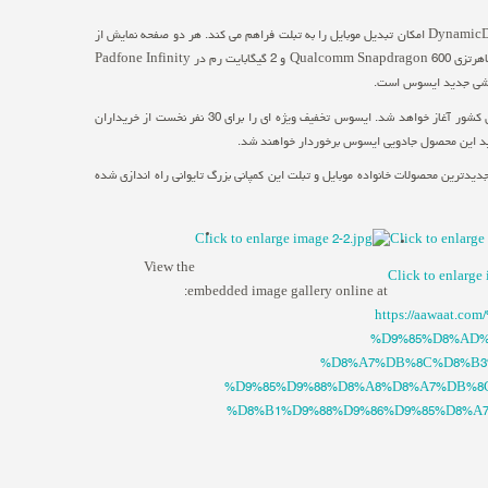
این محصول خلاقانه ایسوس، یک گوشی هوشمند 5 اینچی چهار هسته ای است که با داک 10.1 اینچی و فناوری DynamicDisplay امکان تبدیل موبایل را به تبلت فراهم می کند. هر دو صفحه نمایش از
نوع IPS ساخته شده و دارای کیفیت Full HD با رزولوشن 1080*1920 است. پردازنده 4 هسته ای با فرکانس 1.7 گیگاهرتزی Qualcomm Snapdragon 600 و 2 گیگابایت رم در Padfone Infinity
بر اساس این گزارش، فروش این محصول از روز چهارشنبه، پنجم تیرماه با گارانتی آوات در بازارهای کامپیوتر و موبایل کشور آغاز خواهد شد. ایسوس تخفیف ویژه ای را برای 30 نفر نخست از خریداران
ی نمایش جدیدترین محصولات خانواده موبایل و تبلت این کمپانی بزرگ تایوانی راه اندازی شده
View the
embedded image gallery online at:
https://aawaa
%D9%85%D8%AD%
%D8%A7%DB%8C%D8%B3
%D9%85%D9%88%D8%A8%D8%A7%DB%8
%D8%B1%D9%88%D9%86%D9%85%D8%A7%