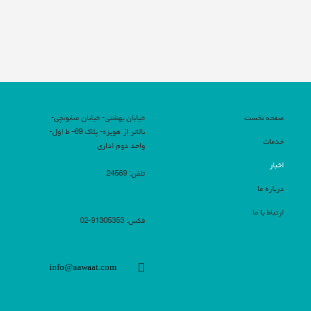
صفحه نخست
خیابان بهشتی- خیابان صابونچی-
بالاتر از هویزه- پلاک 69- ط اول-
خدمات
واحد دوم اداری
اخبار
تلفن: 24569
درباره ما
ارتباط با ما
فکس: 91305353-02
info@aawaat.com