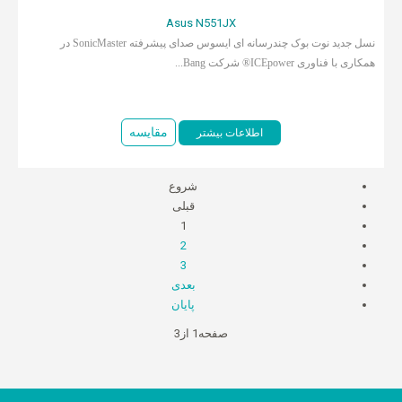
Asus N551JX
نسل جدید نوت بوک چندرسانه ای ایسوس صدای پیشرفته SonicMaster در
همکاری با فناوری ICEpower® شرکت Bang...
مقایسه
اطلاعات بیشتر
شروع
قبلی
1
2
3
بعدی
پایان
صفحه1 از3