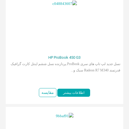
HP ProBook 450 G3
نسل جدید لپ تاپ های سری ProBook پردازنده نسل ششم اینتل کارت گرافیک
قدرتمند Radeon R7 M340 سبک و...
مقایسه
اطلاعات بیشتر