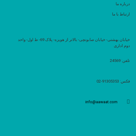
درباره ما
ارتباط با ما
خیابان بهشتی- خیابان صابونچی- بالاتر از هویزه- پلاک 69- ط اول- واحد
دوم اداری
تلفن: 24569
فکس: 91305353-02
info@aawaat.com