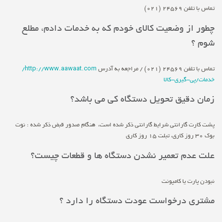
تماس با تلفن 24569 (021)
چطور از وضعیت کالای خودم که به خدمات دادم، مطلع
شوم ؟
تماس با تلفن 24569 (021) / مراجعه به آدرس
http://www.aawaat.com/
خدمات/پی-گیری-کالا
زمان دقیق تحویل دستگاه کی می باشد؟
پشت کارت گارانتی شرایط گارانتی ذکر شده است، هنگام صدور قبض ذکر شده : نوت
بوک 30 روز کاری، تبلت 15 روز کاری
علت عدم تعمیر نشدن دستگاه ها و قطعات چیست؟
نبودن پارت یا کامپونت
مشتری درخواست عودت دستگاه را دارد ؟