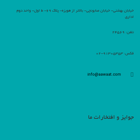
خیابان بهشتی- خیابان صابونچی- بالاتر از هویزه- پلاک 69- ط اول- واحد دوم
اداری
تلفن: 24569
فکس: 91305353-02
info@aawaat.com
جوایز و افتخارات ما