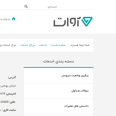
صفحه 
شما اینجا هستید:
صفحه نخست
خدمات
مراکز خدمات
مرکز خدمات و گ
دسته بندی خدمات
پیگیری وضعیت سرویس
آدرس:
خیابان بهشتی- خیابان 
سوالات متداول
کدپستی:
3418
تلفن:
02124569
دانستنی های تعمیرات
ساعت کاري :
شنبه