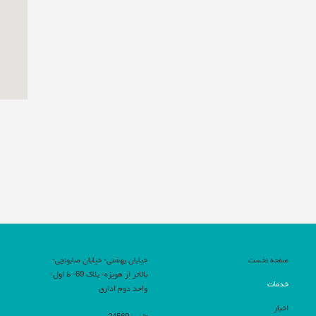
صفحه نخست
خیابان بهشتی- خیابان صابونچی-
بالاتر از هویزه- پلاک 69- ط اول-
خدمات
واحد دوم اداری
اخبار