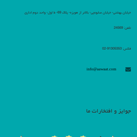
خیابان بهشتی- خیابان صابونچی- بالاتر از هویزه- پلاک 69- ط اول- واحد دوم اداری
تلفن: 24569
فکس: 91305353-02
info@aawaat.com
جوایز و افتخارات ما