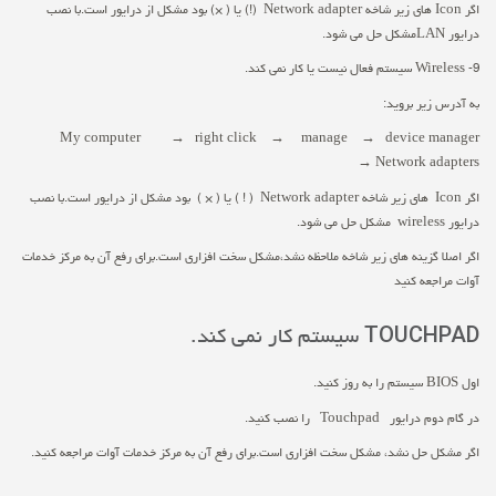
اگر Icon های زیر شاخه Network adapter (!) یا ( ×) بود مشکل از درایور است.با نصب
درایور LANمشکل حل می شود.
9- Wireless سیستم فعال نیست یا کار نمی کند.
به آدرس زیر بروید:
My computer → right click → manage → device manager
→ Network adapters
اگر Icon های زیر شاخه Network adapter ( ! ) یا ( × ) بود مشکل از درایور است.با نصب
درایور wireless مشکل حل می شود.
اگر اصلا گزینه های زیر شاخه ملاحظه نشد،مشکل سخت افزاری است.برای رفع آن به مرکز خدمات
آوات مراجعه کنید
TOUCHPAD سیستم کار نمی کند.
اول BIOS سیستم را به روز کنید.
در گام دوم درایور Touchpad را نصب کنید.
اگر مشکل حل نشد، مشکل سخت افزاری است.برای رفع آن به مرکز خدمات آوات مراجعه کنید.