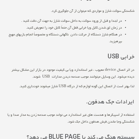
شکستگی سوکت شارژ و مواردی که میتوان از آن جلوگیری کرد.
در ابتدا و قبل از ورود سوکت به داخل سوکت شارژ به جهت آن دقت کنید .
در زمان لق شدن کابل ویا خرابی قفل آن حتماً کابل خود را تعویض کنید.
در هنگام شارژ دستگاه از حرکت دادن ناگهانی دستگاه و مخصوصاً انجام بازیهای مهیج
بپرهیزید.
خرابی USB
در اثر اتصال device معیوب ، غیر استاندارد ویا بی کیفیت موجود در بازار این مشکل بیشتر
دیده میشود. این وسایل میتوانند موجب صدمه دیدن مدارات USB شوند.
لذا بهتر است از اتصال این گونه لوازم که از درگاه USB شارژ میشوند خودداری کنید.
ايرادات جک هدفون.
استفاده از اسپیکرها و هدست های غیر استاندارد می تواند موجب صدمه زدن به مدار صدا و یا
شکستگی وجا ماندن فیش هدفون داخل جک شود.
سیستم هنگ می کند یا BLUE PAGE می دهد؟