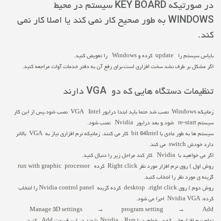
در صورتیکه KEY BOARD سیستم در محیط
WINDOWS به طور صحیح کار نمی کند یا اصلا کار نمی
کند.
بایاس سیستم را update کرده و Windows را تعویض کنید.
اگر مشکل بر طرف نشد سخت افزاری است،برای رفع آن به دفتر خدمات آوات مراجعه کنید.
تنظیمات دستگاه هایی که دو VGA دارند
زمانیکه Windows نصب شد حتما باید ابتدا درایور VGA Intel نصب شود.پس از این کار
سیستم re-start شود و بعد درایور Nvidia نصب شود.
سیستم ها به طور عادی با bit 64Intel کار می کنند. زمانیکه نرم افزاری نیاز به VGA بالاتر
دارد خودش switch می کند.
اگر می خواهید با Nvidia کار کند مراحل زیر را دنبال کنید.
روش اول ) روی نرم افزار مورد نظر Right click کرده run with graphic processor
گزینه ی مورد نظر را انتخاب کنید.
روش دوم ) روی desktop ،right click کرده گزینه Nvidia control panel را انتخاب
کرده، Nvidia VGA اجرا می شود.
Manage 3D settings → program setting → Add
تمام نرم افزارهایی که می خواهید با Nvidia ، Run شوند در این قسمت Add کنید.