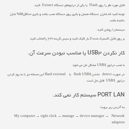
فایل مورد نظر را روی Flash یا یکی از درایوهای دستگاه Extract کنید.
توجه کنید که شارژر دستگاه متصل و باتری روی دستگاه نصب باشد و باتری حداقل50% شارژ
داشته باشد.
سیستم را روشن کنید .
بر روی فایل اکسترک شده 2 بار کلیک کنید و سپس گزینه yes راانتخاب کنید
کار نکردن USB3 یا مناسب نبودن سرعت آن.
با نصب درایور USB3 مشکل حل می شود.
در صورت detect نشدن flash USB3 یا Hard external این مسئله نیز با به روز کردن
درایور USB3 قابل حل است.
PORT LAN سیستم کار نمی کند.
به آدرس زیر بروید:
My computer → right click → manage → device manager → Network
adapters