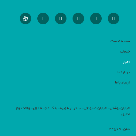
صفحه نخست
خدمات
اخبار
درباره ما
ارتباط با ما
خیابان بهشتی- خیابان صابونچی- بالاتر از هویزه- پلاک 69- ط اول- واحد دوم
اداری
تلفن: 24569