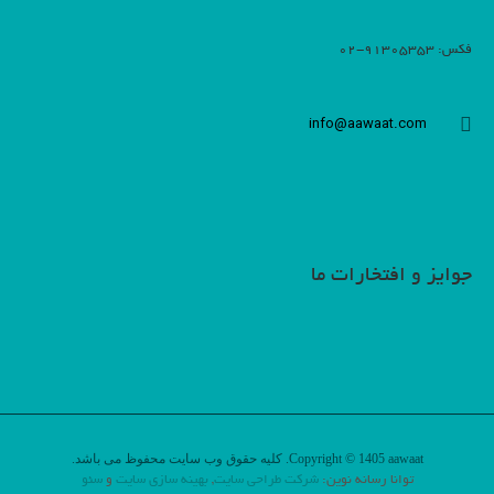
فکس: 91305353-02
info@aawaat.com
جوایز و افتخارات ما
Copyright © 1405 aawaat. کلیه حقوق وب سایت محفوظ می باشد.
توانا رسانه نوین:
شرکت طراحی سایت
,
بهینه سازی سایت
و
سئو